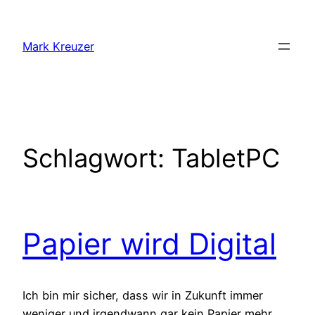
Zum
Inhalt
Mark Kreuzer
springen
Schlagwort:
TabletPC
Papier wird Digital
Ich bin mir sicher, dass wir in Zukunft immer
weniger und irgendwann gar kein Papier mehr