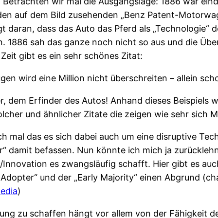
. Betrachten wir mal die Ausgangslage: 1886 war ein
“ den auf dem Bild zusehenden „Benz Patent-Motorwa
gt daran, dass das Auto das Pferd als „Technologie“
lten. 1886 sah das ganze noch nicht so aus und die Ü
Zeit gibt es ein sehr schönes Zitat:
en wird eine Million nicht überschreiten – allein s
er, dem Erfinder des Autos! Anhand dieses Beispiels
solcher und ähnlicher Zitate die zeigen wie sehr sic
ch mal das es sich dabei auch um eine disruptive Tec
er“ damit befassen. Nun könnte ich mich ja zurückleh
e/Innovation es zwangsläufig schafft. Hier gibt es au
 Adopter“ und der „Early Majority“ einen Abgrund (ch
edia
)
rung zu schaffen hängt vor allem von der Fähigkeit de