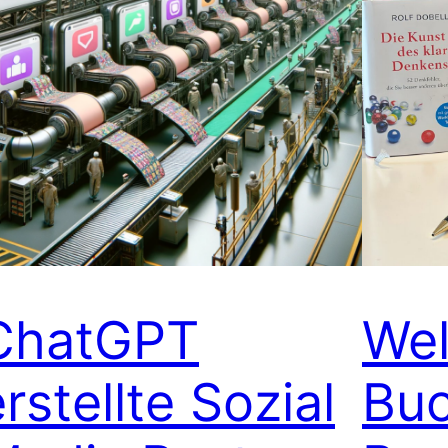
ChatGPT
Wel
rstellte Sozial
Buc