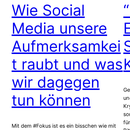
Wie Social
Media unsere
Aufmerksamkei
t raubt und was
wir dagegen
Ge
tun können
un
Kr
so
fü
Mit dem #Fokus ist es ein bisschen wie mit