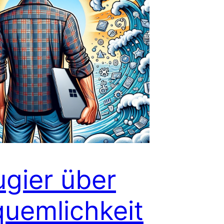
gier über
uemlichkeit