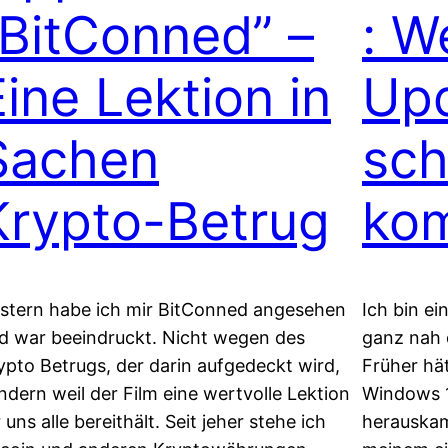
“BitConned” –
: W
Eine Lektion in
Upd
Sachen
sch
Krypto-Betrug
ko
stern habe ich mir BitConned angesehen
Ich bin e
d war beeindruckt. Nicht wegen des
ganz nah 
ypto Betrugs, der darin aufgedeckt wird,
Früher hä
ndern weil der Film eine wertvolle Lektion
Windows 11
r uns alle bereithält. Seit jeher stehe ich
herauskam