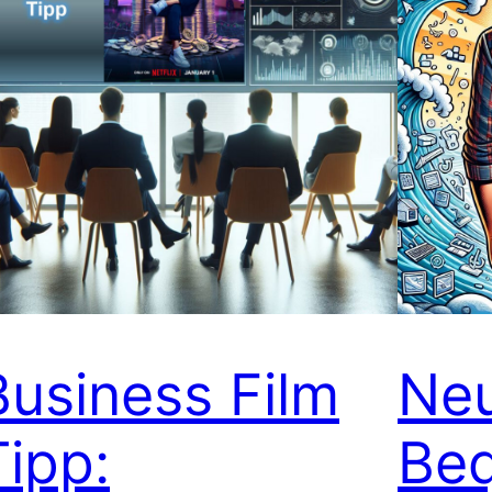
Business Film
Neu
Tipp:
Beq