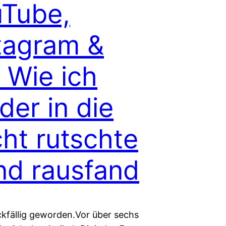
Tube,
tagram &
: Wie ich
der in die
ht rutschte
nd rausfand
ckfällig geworden.Vor über sechs