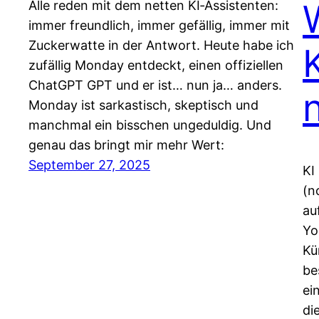
Alle reden mit dem netten KI‑Assistenten:
immer freundlich, immer gefällig, immer mit
Zuckerwatte in der Antwort. Heute habe ich
K
zufällig Monday entdeckt, einen offiziellen
ChatGPT GPT und er ist… nun ja… anders.
Monday ist sarkastisch, skeptisch und
manchmal ein bisschen ungeduldig. Und
genau das bringt mir mehr Wert:
September 27, 2025
KI
(n
au
Yo
Kü
be
ei
di