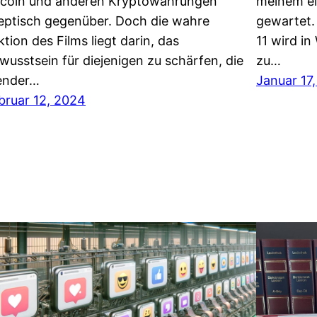
tcoin und anderen Kryptowährungen
meinem ei
eptisch gegenüber. Doch die wahre
gewartet.
ktion des Films liegt darin, das
11 wird in
wusstsein für diejenigen zu schärfen, die
zu…
ender…
Januar 17
bruar 12, 2024