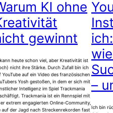
Warum KI ohne
You
reativität
Ins
nicht gewinnt
ich
wie
 kann heute schon viel, aber Kreativität ist
Suc
och) nicht ihre Stärke. Durch Zufall bin ich
f YouTube auf ein Video des französischen
– u
uTubers Yosh gestoßen, in dem er sich mit
nstlicher Intelligenz im Spiel Trackmania
schäftigt. Trackmania ist ein Rennspiel mit
ner extrem engagierten Online-Community,
Ich bin rü
e auf der Jagd nach Streckenrekorden fast