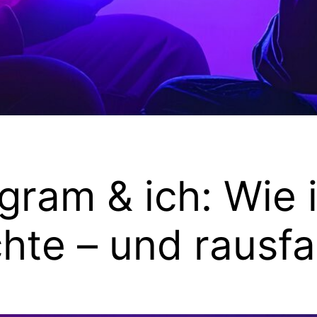
gram & ich: Wie 
chte – und rausf