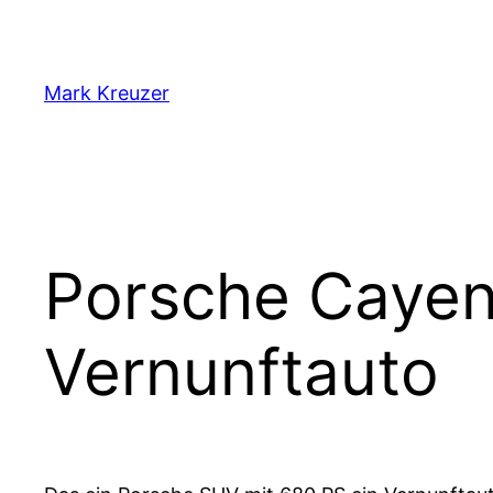
Zum
Inhalt
springen
Mark Kreuzer
Porsche Cayen
Vernunftauto