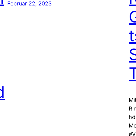
Februar 22, 2023
d
Mi
Ri
hö
Me
#V