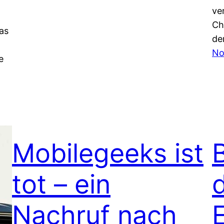
ve
Ch
as
de
No
e
Mobilegeeks ist
tot – ein
Nachruf nach