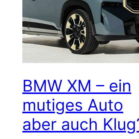
BMW XM – ein
mutiges Auto
aber auch Klug