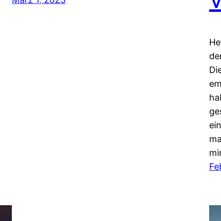
He
de
Di
em
ha
ge
ei
ma
mi
Fe