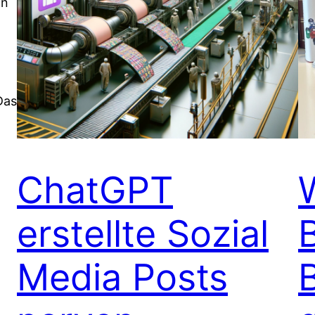
an
Das
ChatGPT
erstellte Sozial
Media Posts