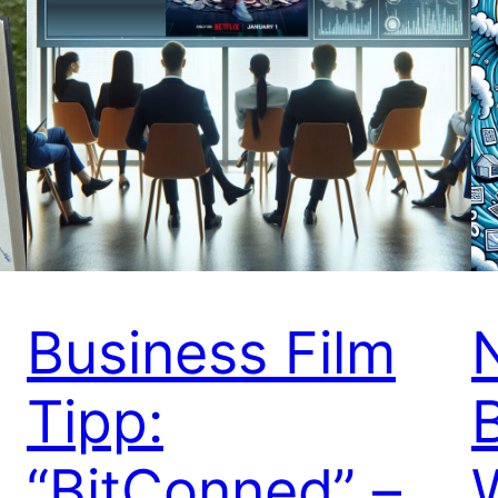
Business Film
Tipp:
“BitConned” –