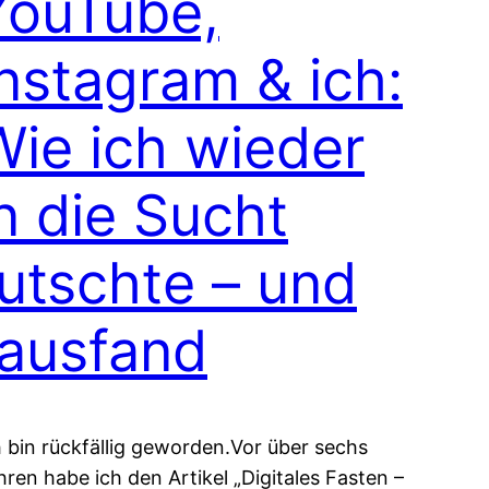
YouTube,
Instagram & ich:
Wie ich wieder
n die Sucht
rutschte – und
rausfand
h bin rückfällig geworden.Vor über sechs
hren habe ich den Artikel „Digitales Fasten –