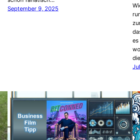
Wi
September 9, 2025
ru
zu
da
es
wo
di
Ju