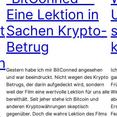
Eine Lektion in
t
Sachen Krypto-
Betrug
n
Gestern habe ich mir BitConned angesehen
Ic
und war beeindruckt. Nicht wegen des Krypto
ga
Betrugs, der darin aufgedeckt wird, sondern
Fr
weil der Film eine wertvolle Lektion für uns alle
Wi
bereithält. Seit jeher stehe ich Bitcoin und
ab
anderen Kryptowährungen skeptisch
Er
gegenüber. Doch die wahre Lektion des Films
Fe
h