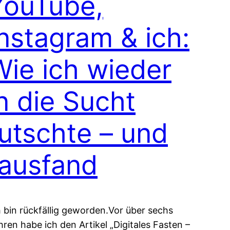
YouTube,
Instagram & ich:
Wie ich wieder
n die Sucht
rutschte – und
rausfand
h bin rückfällig geworden.Vor über sechs
hren habe ich den Artikel „Digitales Fasten –