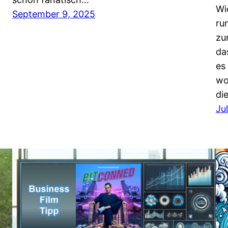
Wi
September 9, 2025
ru
zu
da
es
wo
di
Ju