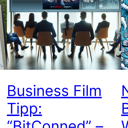
Business Film
Tipp:
“BitConned” –