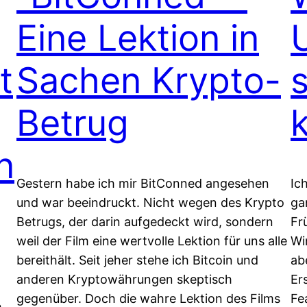
Eine Lektion in
t
Sachen Krypto-
Betrug
n
Gestern habe ich mir BitConned angesehen
Ic
und war beeindruckt. Nicht wegen des Krypto
ga
Betrugs, der darin aufgedeckt wird, sondern
Fr
weil der Film eine wertvolle Lektion für uns alle
Wi
bereithält. Seit jeher stehe ich Bitcoin und
ab
anderen Kryptowährungen skeptisch
Er
gegenüber. Doch die wahre Lektion des Films
Fe
h