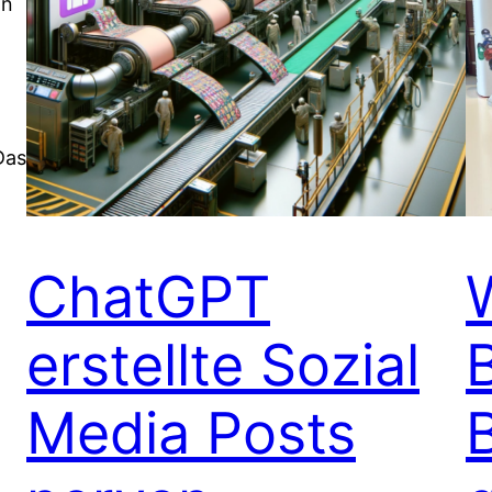
an
Das
ChatGPT
erstellte Sozial
Media Posts