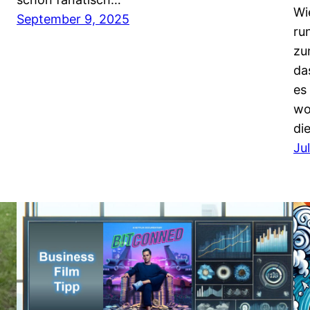
Wi
September 9, 2025
ru
zu
da
es
wo
di
Ju