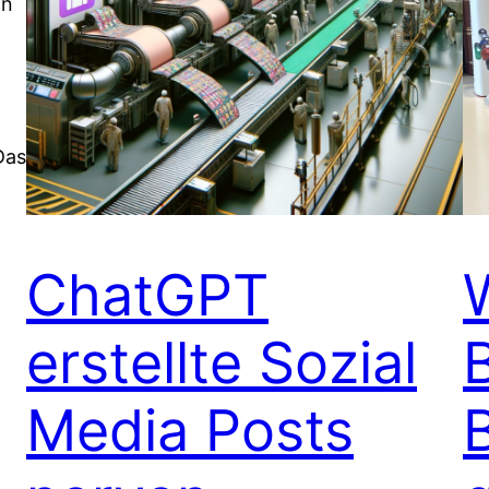
an
Das
ChatGPT
erstellte Sozial
Media Posts