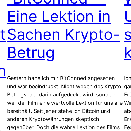
Eine Lektion in
t
Sachen Krypto-
Betrug
n
Gestern habe ich mir BitConned angesehen
Ic
und war beeindruckt. Nicht wegen des Krypto
ga
Betrugs, der darin aufgedeckt wird, sondern
Fr
weil der Film eine wertvolle Lektion für uns alle
Wi
bereithält. Seit jeher stehe ich Bitcoin und
ab
anderen Kryptowährungen skeptisch
Er
gegenüber. Doch die wahre Lektion des Films
Fe
h