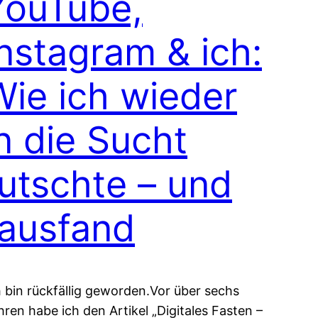
YouTube,
Instagram & ich:
Wie ich wieder
n die Sucht
rutschte – und
rausfand
h bin rückfällig geworden.Vor über sechs
hren habe ich den Artikel „Digitales Fasten –