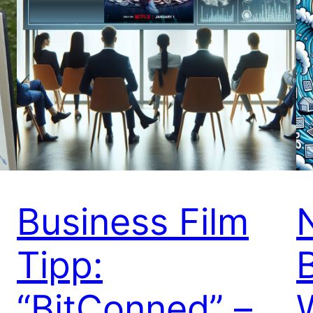
Business Film
Tipp:
“BitConned” –