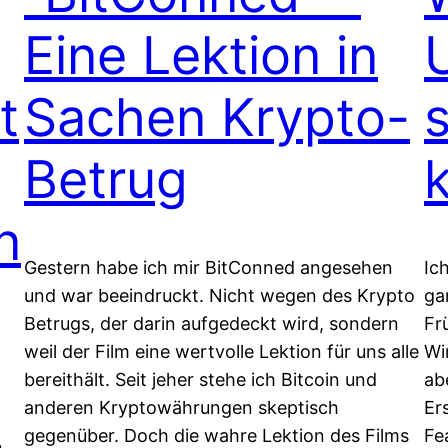
Eine Lektion in
t
Sachen Krypto-
Betrug
n
Gestern habe ich mir BitConned angesehen
Ic
und war beeindruckt. Nicht wegen des Krypto
ga
Betrugs, der darin aufgedeckt wird, sondern
Fr
weil der Film eine wertvolle Lektion für uns alle
Wi
bereithält. Seit jeher stehe ich Bitcoin und
ab
anderen Kryptowährungen skeptisch
Er
gegenüber. Doch die wahre Lektion des Films
Fe
h