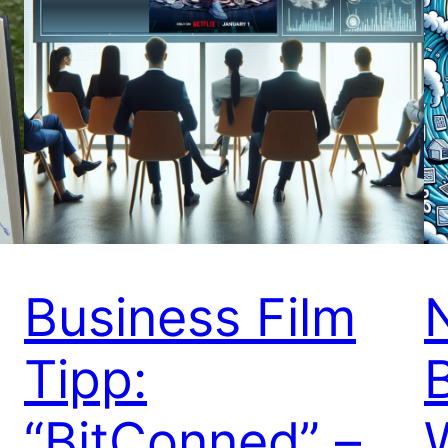
Business Film
Tipp:
“BitConned” –