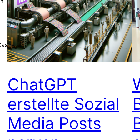
an
Das
ChatGPT
erstellte Sozial
Media Posts