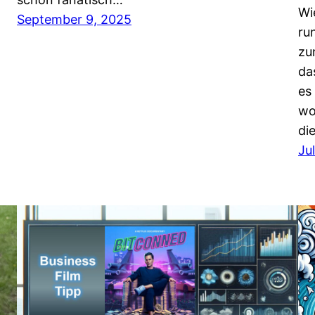
Wi
September 9, 2025
ru
zu
da
es
wo
di
Ju