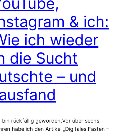
YouTube,
Instagram & ich:
Wie ich wieder
n die Sucht
rutschte – und
rausfand
h bin rückfällig geworden.Vor über sechs
hren habe ich den Artikel „Digitales Fasten –