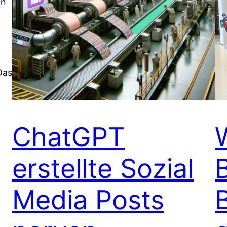
an
Das
ChatGPT
erstellte Sozial
Media Posts