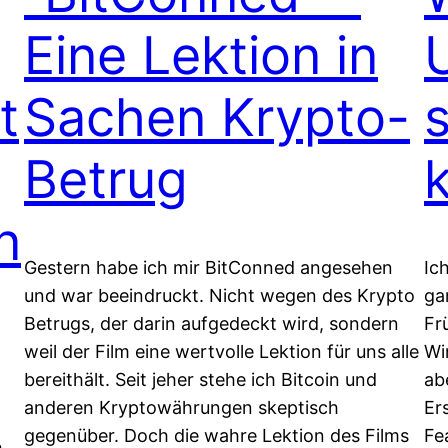
Eine Lektion in
t
Sachen Krypto-
Betrug
n
Gestern habe ich mir BitConned angesehen
Ic
und war beeindruckt. Nicht wegen des Krypto
ga
Betrugs, der darin aufgedeckt wird, sondern
Fr
weil der Film eine wertvolle Lektion für uns alle
Wi
bereithält. Seit jeher stehe ich Bitcoin und
ab
anderen Kryptowährungen skeptisch
Er
gegenüber. Doch die wahre Lektion des Films
Fe
h