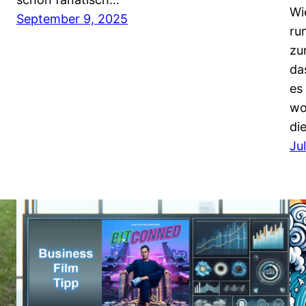
Wi
September 9, 2025
ru
zu
da
es
wo
di
Ju