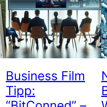
Business Film
Tipp:
“BitConned” –