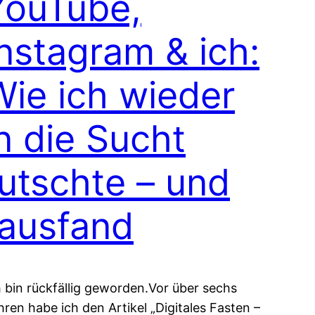
YouTube,
Instagram & ich:
Wie ich wieder
n die Sucht
rutschte – und
rausfand
h bin rückfällig geworden.Vor über sechs
hren habe ich den Artikel „Digitales Fasten –