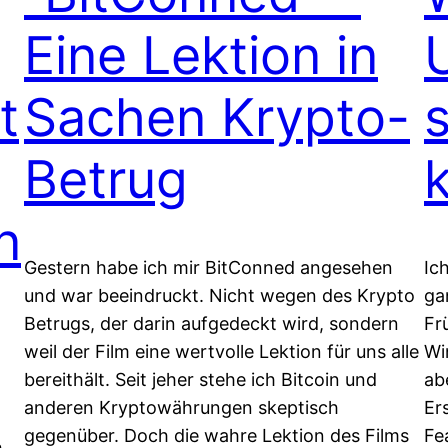
Eine Lektion in
t
Sachen Krypto-
Betrug
n
Gestern habe ich mir BitConned angesehen
Ic
und war beeindruckt. Nicht wegen des Krypto
ga
Betrugs, der darin aufgedeckt wird, sondern
Fr
weil der Film eine wertvolle Lektion für uns alle
Wi
bereithält. Seit jeher stehe ich Bitcoin und
ab
anderen Kryptowährungen skeptisch
Er
gegenüber. Doch die wahre Lektion des Films
Fe
h