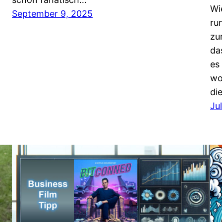
Wi
September 9, 2025
ru
zu
da
es
wo
di
Ju