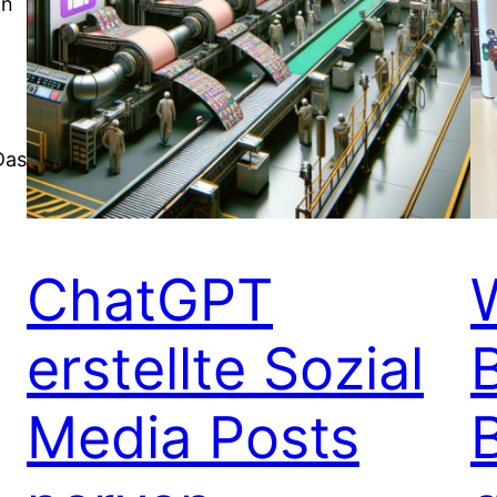
an
Das
ChatGPT
erstellte Sozial
Media Posts