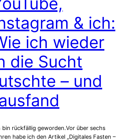
YouTube,
Instagram & ich:
Wie ich wieder
n die Sucht
rutschte – und
rausfand
h bin rückfällig geworden.Vor über sechs
hren habe ich den Artikel „Digitales Fasten –