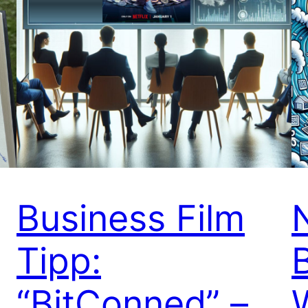
Business Film
Tipp:
“BitConned” –