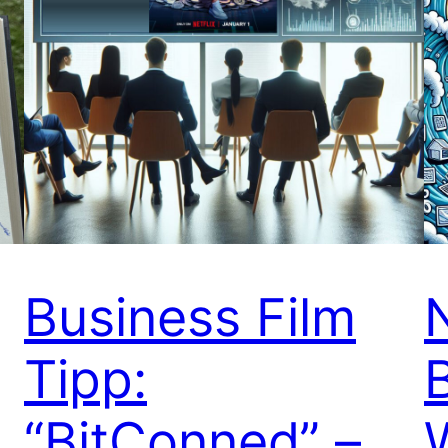
Business Film
Tipp:
“BitConned” –