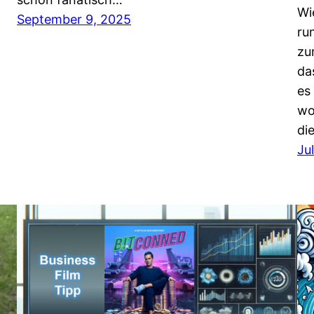
Wi
September 9, 2025
ru
zu
da
es
wo
di
Ju