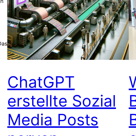
an
Das
ChatGPT
erstellte Sozial
Media Posts