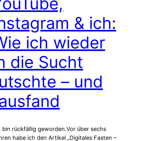
YouTube,
Instagram & ich:
Wie ich wieder
n die Sucht
rutschte – und
rausfand
h bin rückfällig geworden.Vor über sechs
hren habe ich den Artikel „Digitales Fasten –