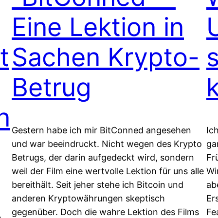
Eine Lektion in
t
Sachen Krypto-
Betrug
n
Gestern habe ich mir BitConned angesehen
Ic
und war beeindruckt. Nicht wegen des Krypto
ga
Betrugs, der darin aufgedeckt wird, sondern
Fr
weil der Film eine wertvolle Lektion für uns alle
Wi
bereithält. Seit jeher stehe ich Bitcoin und
ab
anderen Kryptowährungen skeptisch
Er
gegenüber. Doch die wahre Lektion des Films
Fe
h