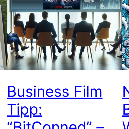
Business Film
Tipp:
“BitConned” –