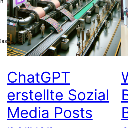
an
Das
ChatGPT
erstellte Sozial
Media Posts