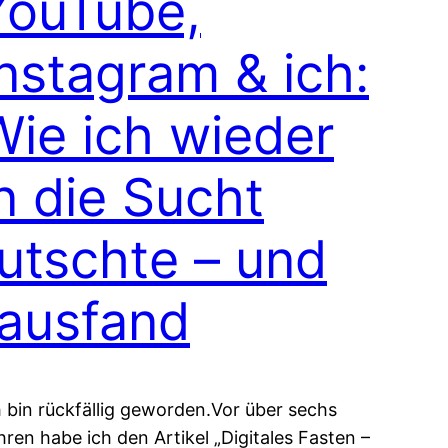
YouTube,
Instagram & ich:
Wie ich wieder
n die Sucht
rutschte – und
rausfand
h bin rückfällig geworden.Vor über sechs
hren habe ich den Artikel „Digitales Fasten –