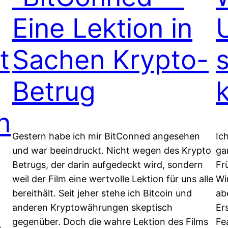
Eine Lektion in
t
Sachen Krypto-
Betrug
n
Gestern habe ich mir BitConned angesehen
Ic
und war beeindruckt. Nicht wegen des Krypto
ga
Betrugs, der darin aufgedeckt wird, sondern
Fr
weil der Film eine wertvolle Lektion für uns alle
Wi
bereithält. Seit jeher stehe ich Bitcoin und
ab
anderen Kryptowährungen skeptisch
Er
gegenüber. Doch die wahre Lektion des Films
Fe
h