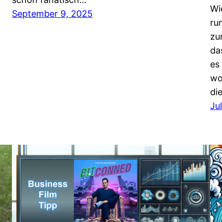
Wi
September 9, 2025
ru
zu
da
es
wo
di
Ju