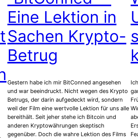
Eine Lektion in
t
Sachen Krypto-
Betrug
n
Gestern habe ich mir BitConned angesehen
Ic
und war beeindruckt. Nicht wegen des Krypto
ga
Betrugs, der darin aufgedeckt wird, sondern
Fr
weil der Film eine wertvolle Lektion für uns alle
Wi
bereithält. Seit jeher stehe ich Bitcoin und
ab
anderen Kryptowährungen skeptisch
Er
gegenüber. Doch die wahre Lektion des Films
Fe
h