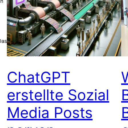
an
Das
ChatGPT
erstellte Sozial
Media Posts