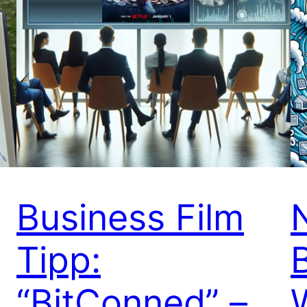
Business Film
Tipp:
“BitConned” –