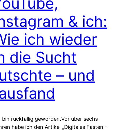
YouTube,
Instagram & ich:
Wie ich wieder
n die Sucht
rutschte – und
rausfand
h bin rückfällig geworden.Vor über sechs
hren habe ich den Artikel „Digitales Fasten –