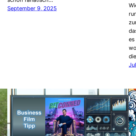
Wi
September 9, 2025
ru
zu
da
es
wo
di
Ju