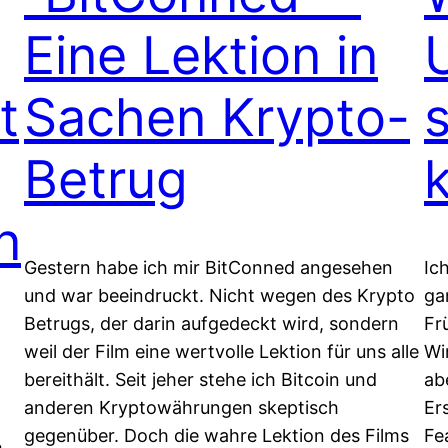
Eine Lektion in
t
Sachen Krypto-
Betrug
n
Gestern habe ich mir BitConned angesehen
Ic
und war beeindruckt. Nicht wegen des Krypto
ga
Betrugs, der darin aufgedeckt wird, sondern
Fr
weil der Film eine wertvolle Lektion für uns alle
Wi
bereithält. Seit jeher stehe ich Bitcoin und
ab
anderen Kryptowährungen skeptisch
Er
gegenüber. Doch die wahre Lektion des Films
Fe
h