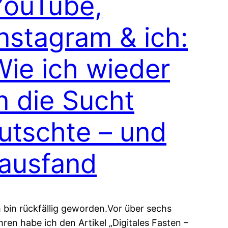
YouTube,
Instagram & ich:
Wie ich wieder
n die Sucht
rutschte – und
rausfand
h bin rückfällig geworden.Vor über sechs
hren habe ich den Artikel „Digitales Fasten –