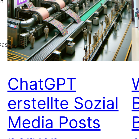
an
Das
ChatGPT
erstellte Sozial
Media Posts