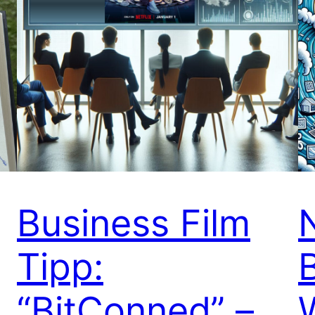
Business Film
Tipp:
“BitConned” –