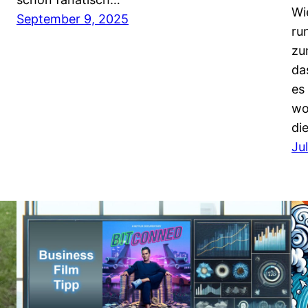
Wi
September 9, 2025
ru
zu
da
es
wo
di
Ju