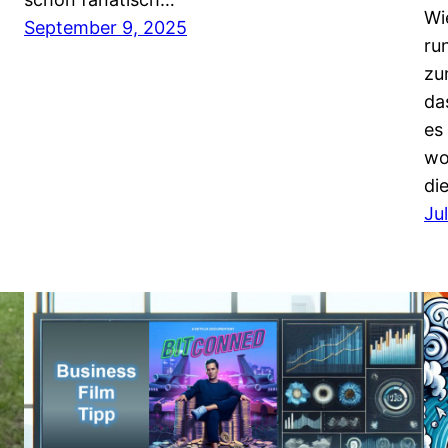
Wi
September 9, 2025
ru
zu
da
es
wo
di
Ju