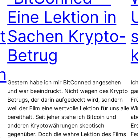
Eine Lektion in
t
Sachen Krypto-
Betrug
n
Gestern habe ich mir BitConned angesehen
Ic
und war beeindruckt. Nicht wegen des Krypto
ga
Betrugs, der darin aufgedeckt wird, sondern
Fr
weil der Film eine wertvolle Lektion für uns alle
Wi
bereithält. Seit jeher stehe ich Bitcoin und
ab
anderen Kryptowährungen skeptisch
Er
gegenüber. Doch die wahre Lektion des Films
Fe
h