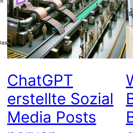
an
Das
ChatGPT
erstellte Sozial
Media Posts