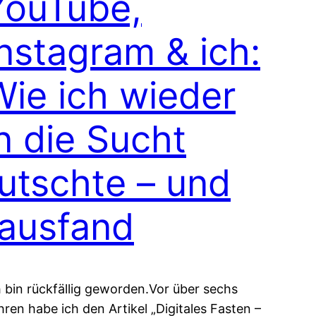
YouTube,
Instagram & ich:
Wie ich wieder
n die Sucht
rutschte – und
rausfand
h bin rückfällig geworden.Vor über sechs
hren habe ich den Artikel „Digitales Fasten –