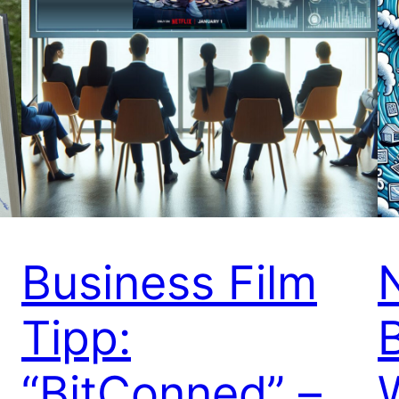
Business Film
Tipp:
“BitConned” –