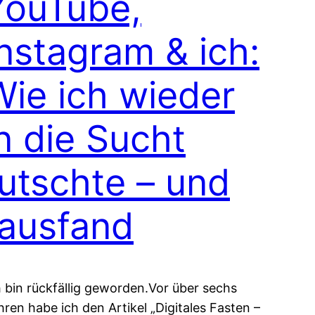
YouTube,
Instagram & ich:
Wie ich wieder
n die Sucht
rutschte – und
rausfand
h bin rückfällig geworden.Vor über sechs
hren habe ich den Artikel „Digitales Fasten –