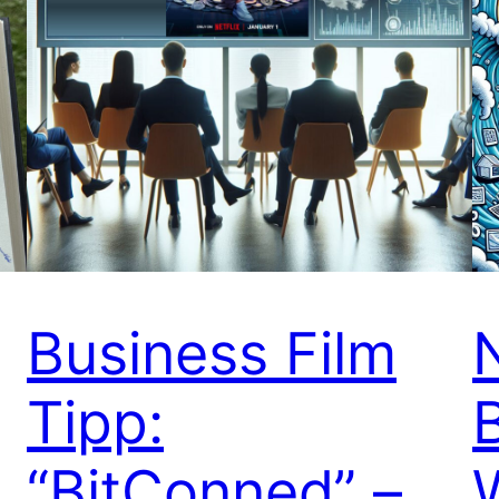
Business Film
Tipp:
“BitConned” –