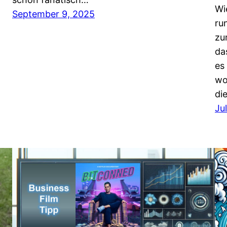
Wi
September 9, 2025
ru
zu
da
es
wo
di
Ju