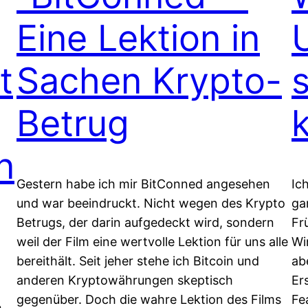
Eine Lektion in
t
Sachen Krypto-
Betrug
n
Gestern habe ich mir BitConned angesehen
Ic
und war beeindruckt. Nicht wegen des Krypto
ga
Betrugs, der darin aufgedeckt wird, sondern
Fr
weil der Film eine wertvolle Lektion für uns alle
Wi
bereithält. Seit jeher stehe ich Bitcoin und
ab
anderen Kryptowährungen skeptisch
Er
gegenüber. Doch die wahre Lektion des Films
Fe
h