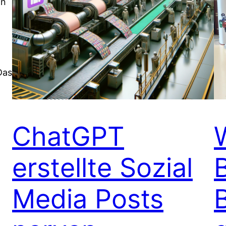
an
Das
ChatGPT
erstellte Sozial
Media Posts