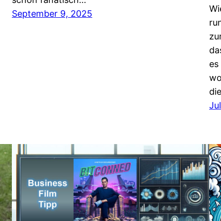
Wi
September 9, 2025
ru
zu
da
es
wo
di
Ju