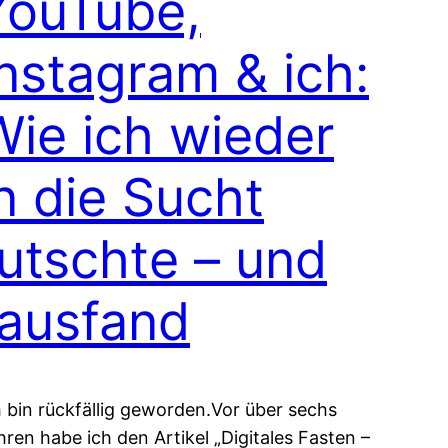
YouTube,
Instagram & ich:
Wie ich wieder
n die Sucht
rutschte – und
rausfand
h bin rückfällig geworden.Vor über sechs
hren habe ich den Artikel „Digitales Fasten –