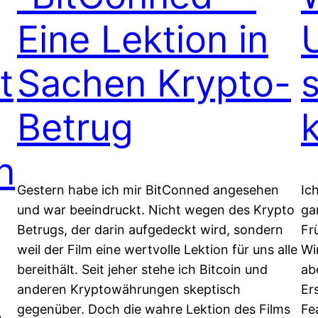
Eine Lektion in
t
Sachen Krypto-
Betrug
n
Gestern habe ich mir BitConned angesehen
Ic
und war beeindruckt. Nicht wegen des Krypto
ga
Betrugs, der darin aufgedeckt wird, sondern
Fr
weil der Film eine wertvolle Lektion für uns alle
Wi
bereithält. Seit jeher stehe ich Bitcoin und
ab
anderen Kryptowährungen skeptisch
Er
gegenüber. Doch die wahre Lektion des Films
Fe
h