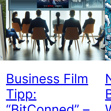
Business Film
Tipp:
“BitConned” –