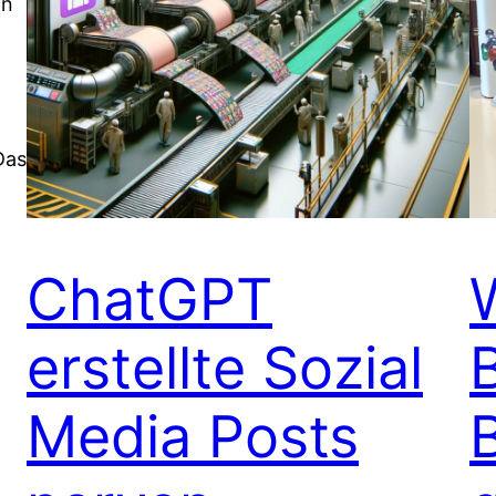
an
Das
ChatGPT
erstellte Sozial
Media Posts