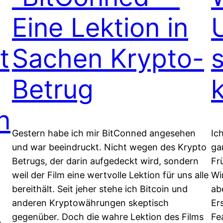
Eine Lektion in
t
Sachen Krypto-
Betrug
n
Gestern habe ich mir BitConned angesehen
Ic
und war beeindruckt. Nicht wegen des Krypto
ga
Betrugs, der darin aufgedeckt wird, sondern
Fr
weil der Film eine wertvolle Lektion für uns alle
Wi
bereithält. Seit jeher stehe ich Bitcoin und
ab
anderen Kryptowährungen skeptisch
Er
gegenüber. Doch die wahre Lektion des Films
Fe
h