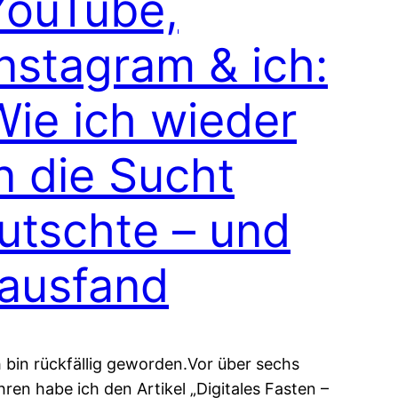
YouTube,
Instagram & ich:
Wie ich wieder
n die Sucht
rutschte – und
rausfand
h bin rückfällig geworden.Vor über sechs
hren habe ich den Artikel „Digitales Fasten –