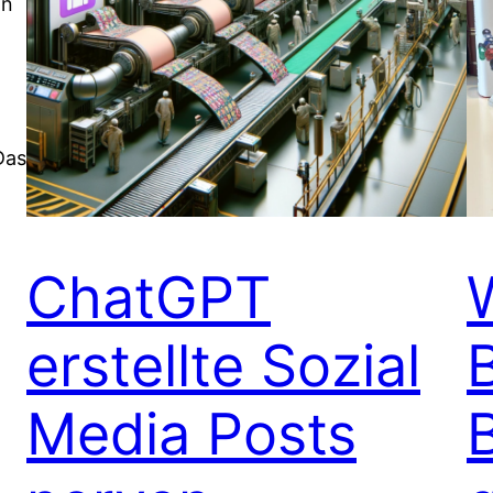
an
Das
ChatGPT
erstellte Sozial
Media Posts