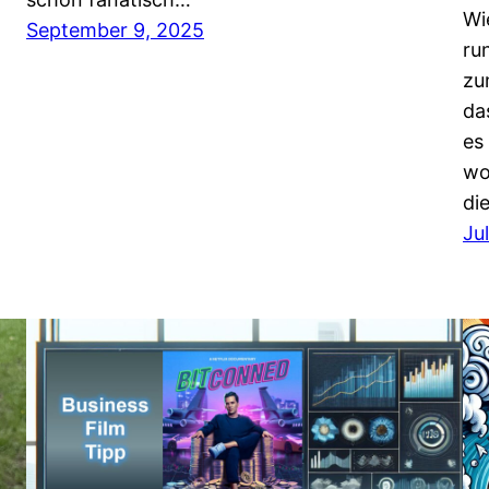
Wi
September 9, 2025
ru
zu
da
es
wo
di
Ju