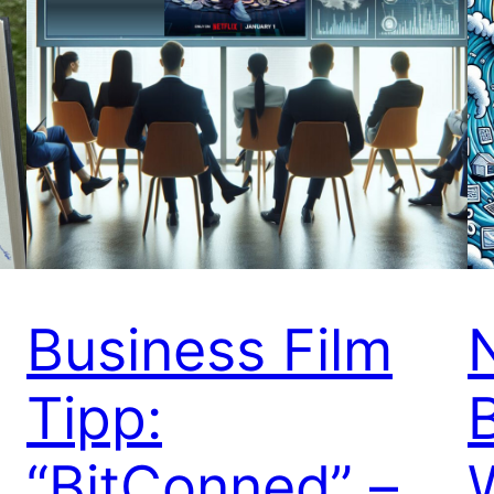
Business Film
Tipp:
“BitConned” –