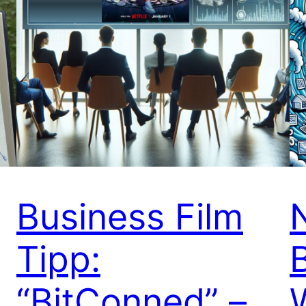
Business Film
Tipp:
“BitConned” –