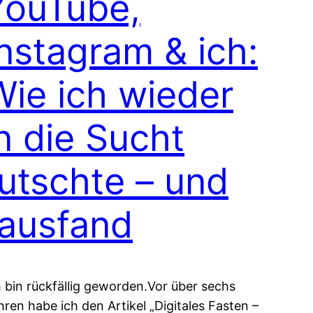
YouTube,
Instagram & ich:
Wie ich wieder
n die Sucht
rutschte – und
rausfand
h bin rückfällig geworden.Vor über sechs
hren habe ich den Artikel „Digitales Fasten –