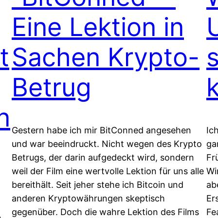
Eine Lektion in
t
Sachen Krypto-
Betrug
n
Gestern habe ich mir BitConned angesehen
Ic
und war beeindruckt. Nicht wegen des Krypto
ga
Betrugs, der darin aufgedeckt wird, sondern
Fr
weil der Film eine wertvolle Lektion für uns alle
Wi
bereithält. Seit jeher stehe ich Bitcoin und
ab
anderen Kryptowährungen skeptisch
Er
gegenüber. Doch die wahre Lektion des Films
Fe
h