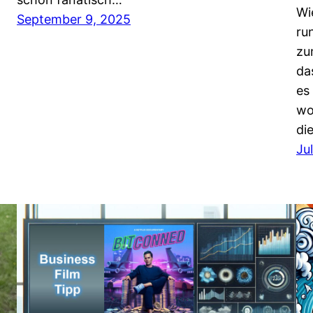
Wi
September 9, 2025
ru
zu
da
es
wo
di
Ju