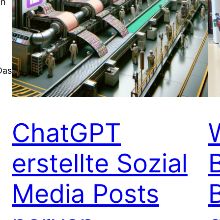
an
Das
ChatGPT
erstellte Sozial
Media Posts