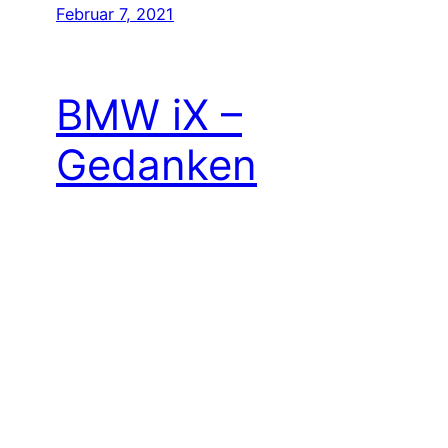
Februar 7, 2021
BMW iX –
Gedanken
BMW hat in der vergangen Woche den
BMW iX vorgestellt, der quasi die
seriennahe Entwicklung des
Konzeptfahrzeugs iNext ist. Ich habe mir
am Tag der Premiere ein paar Gedanken zu
dem iX gemacht und in einem Livestream
festgehalten. Im folgenden habe ich noch
ein paar Bilder und noch ein paar weitere
Gedanken für euch. Des…